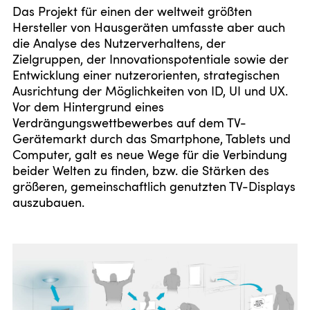
Das Projekt für einen der weltweit größten
Hersteller von Hausgeräten umfasste aber auch
die Analyse des Nutzerverhaltens, der
Zielgruppen, der Innovationspotentiale sowie der
Entwicklung einer nutzerorienten, strategischen
Ausrichtung der Möglichkeiten von ID, UI und UX.
Vor dem Hintergrund eines
Verdrängungswettbewerbes auf dem TV-
Get Together Again.
Gerätemarkt durch das Smartphone, Tablets und
Computer, galt es neue Wege für die Verbindung
beider Welten zu finden, bzw. die Stärken des
größeren, gemeinschaftlich genutzten TV-Displays
TV-Set Designstudien im Spannungsfeld zwischen Interieur
auszubauen.
und digitaler Vernetzung.