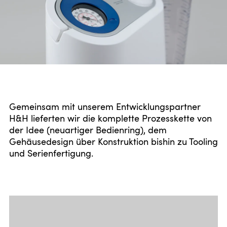
Gemeinsam mit unserem Entwicklungspartner
H&H lieferten wir die komplette Prozesskette von
Fingerfertig.
der Idee (neuartiger Bedienring), dem
Gehäusedesign über Konstruktion bishin zu Tooling
und Serienfertigung.
Unser Spezialgebiet: Entwicklung innovativer
Nutzungsqualitäten, die in keinem Lastenheft stehen. Zeiger
folgt Finger. Für Maquet Getinge Group.